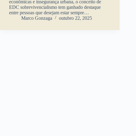
econômicas e insegurança urbana, o conceito de
EDC sobrevivencialismo tem ganhado destaque
entre pessoas que desejam estar sempre…
Marco Gonzaga
outubro 22, 2025